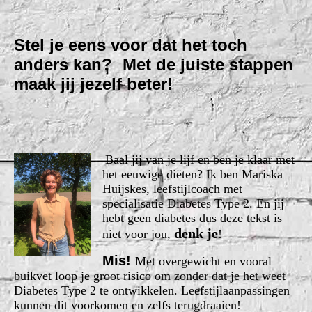
Stel je eens voor dat het toch
anders kan?
Met de juiste stappen
maak jij jezelf beter!
Baal jij van je lijf en ben je klaar met
het eeuwige diëten? Ik ben Mariska
Huijskes, leefstijlcoach met
specialisatie Diabetes Type 2. En jij
hebt geen diabetes dus deze tekst is
denk je
niet voor jou,
!
Mis!
Met overgewicht en vooral
buikvet loop je groot risico om zonder dat je het weet
Diabetes Type 2 te ontwikkelen. Leefstijlaanpassingen
kunnen dit voorkomen en zelfs terugdraaien!