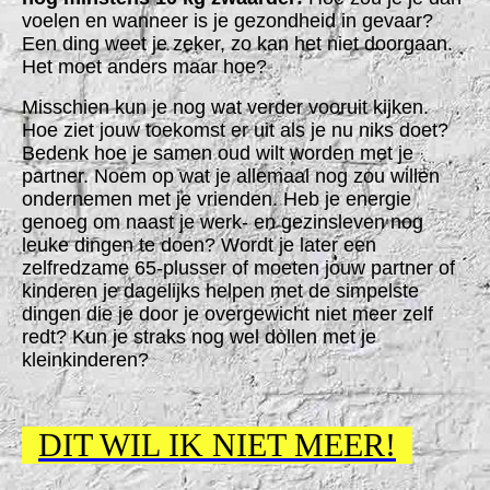
voelen en wanneer is je gezondheid in gevaar?
Een ding weet je zeker, zo kan het niet doorgaan.
Het moet anders maar hoe?
Misschien kun je nog wat verder vooruit kijken.
Hoe ziet jouw toekomst er uit als je nu niks doet?
Bedenk hoe je samen oud wilt worden met je
partner. Noem op wat je allemaal nog zou willen
ondernemen met je vrienden. Heb je energie
genoeg om naast je werk- en gezinsleven nog
leuke dingen te doen? Wordt je later een
zelfredzame 65-plusser of moeten jouw partner of
kinderen je dagelijks helpen met de simpelste
dingen die je door je overgewicht niet meer zelf
redt? Kun je straks nog wel dollen met je
kleinkinderen?
DIT WIL IK NIET MEER!