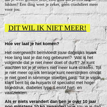
lukken? Een ding weet je zeker, géén crashdieet meer
voor jou.
DIT WIL IK NIET MEER!
Hoe ver laat je het komen?
Het overgewicht beïnvloedt jouw dagelijks leven.
Hoe lang laat je dat nog gebeuren? Wat is het
volgende dat je niet meer doet of durft? Je kunt
wachten tot je je veters niet meer kunt strikken. Tot
je niet meer op elk terrasje kunt neerstrijken omdat
je niet goed in sommige stoeltjes past. Tot je vaste
klant bent bij de huisarts of specialist met hoge
bloeddruk, diabetes type II en/of hart- en
vaatziekten.
Als er niets verandert dan ben je over 10 jaar
nog minstens 10 kg zwaarder!
Hoe zou je je dan