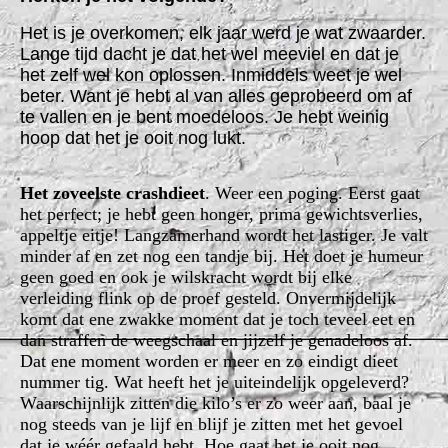
Het is je overkomen, elk jaar werd je wat zwaarder.
Lange tijd dacht je dat het wel meeviel en dat je
het zelf wel kon oplossen. Inmiddels weet je wel
beter. Want je hebt al van alles geprobeerd om af
te vallen en je bent moedeloos. Je hebt weinig
hoop dat het je ooit nog lukt.
Het zoveelste crashdieet
. Weer een poging. Eerst gaat
het perfect; je hebt geen honger, prima gewichtsverlies,
appeltje eitje! Langzamerhand wordt het lastiger. Je valt
minder af en zet nog een tandje bij. Het doet je humeur
geen goed en ook je wilskracht wordt bij elke
verleiding flink op de proef gesteld. Onvermijdelijk
komt dat ene zwakke moment dat je toch teveel eet en
dan straffen de weegschaal en jijzelf je genadeloos af.
Dat ene moment worden er meer en zo eindigt dieet
nummer tig. Wat heeft het je uiteindelijk opgeleverd?
Waarschijnlijk zitten die kilo’s er zo weer aan, baal je
nog steeds van je lijf en blijf je zitten met het gevoel
dat je wéér gefaald hebt. Hoe gaat het je ooit nog