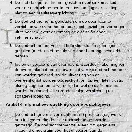
De met de opdrachtnemer gesloten overeenkomst leidt
voor de opdrachtnemer tot een inspanningsverplichting,
niet tot een resultaatverplichting.
De opdrachtnemer is gehouden om de door haar te
verrichten werkzaamheden naar beste inzicht en vermogen
uit te voeren, overeenkomstig de eisen van goed
vakmanschap.
De opdrachtnemer verricht haar diensten in sommige
gevallen (mede) met behulp van door haar ingeschakelde
derden.
Indien er sprake is van overmacht, waardoor nakoming van
de overeenkomst redelijkerwijs niet van de opdrachtnemer
kan worden gevergd, zal de uitvoering van de
overeenkomst worden opgeschort, om op een later tijdstip
alsnog nagekomen te worden, dan wel de overeenkomst
worden beëindigd, alles zonder enige verplichting tot
schadevergoeding.
Artikel 4 Informatieverstrekking door opdrachtgever
De opdrachtgever is verplicht om alle persoonsgegevens
aan te leveren die door de opdrachtnemer worden
gevraagd. De opdrachtnemer zal alleen om gegevens
vragen die nodig zijn voor het uitvoeren van de