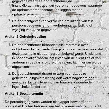
gegevens waarmee opdrachtnemer de
financiële administratie kan voeren en gegevens waarmee
de opdrachtnemer contact kan leggen met de
opdrachtgever.
De opdrachtgever kan verzoeken om inzage van zijn
persoonsgegevens en om verbetering, aanvulling of
wijziging van deze gegevens.
Artikel 2 Geheimhouding
De opdrachtnemer behandelt alle informatie over
individuele cliënten vertrouwelijk en draagt er zorg voor dat
deze informatie niet aan derden bekend wordt. Uitsluitend
in noodgevallen waarbij het leven van de cliënt zelf of van
anderen in gevaar is of dreigt te raken, kan hiervan worden
afgeweken.
De opdrachtnemer draagt er zorg voor dat deze
geheimhoudingsverplichting ook wordt nageleefd door
eventueel bij de uitvoering van haar werkzaamheden
ingeschakelde derden.
Artikel 3 Bewaartermijn
De persoonsgegevens worden niet langer bewaard dan
noodzakelijk is ten behoeve van het uitvoeren van de opdracht,