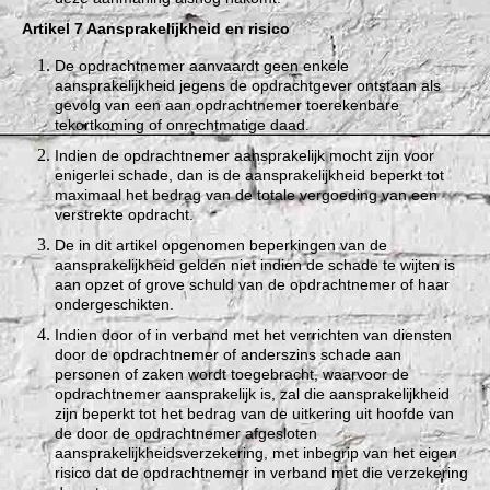
Artikel 7 Aansprakelijkheid en risico
De opdrachtnemer aanvaardt geen enkele
aansprakelijkheid jegens de opdrachtgever ontstaan als
gevolg van een aan opdrachtnemer toerekenbare
tekortkoming of onrechtmatige daad.
Indien de opdrachtnemer aansprakelijk mocht zijn voor
enigerlei schade, dan is de aansprakelijkheid beperkt tot
maximaal het bedrag van de totale vergoeding van een
verstrekte opdracht.
De in dit artikel opgenomen beperkingen van de
aansprakelijkheid gelden niet indien de schade te wijten is
aan opzet of grove schuld van de opdrachtnemer of haar
ondergeschikten.
Indien door of in verband met het verrichten van diensten
door de opdrachtnemer of anderszins schade aan
personen of zaken wordt toegebracht, waarvoor de
opdrachtnemer aansprakelijk is, zal die aansprakelijkheid
zijn beperkt tot het bedrag van de uitkering uit hoofde van
de door de opdrachtnemer afgesloten
aansprakelijkheidsverzekering, met inbegrip van het eigen
risico dat de opdrachtnemer in verband met die verzekering