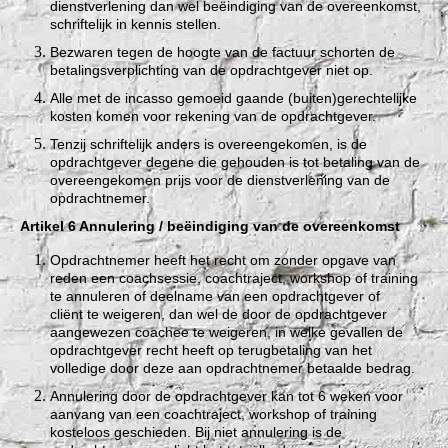
dienstverlening dan wel beëindiging van de overeenkomst,
schriftelijk in kennis stellen.
Bezwaren tegen de hoogte van de factuur schorten de
betalingsverplichting van de opdrachtgever niet op.
Alle met de incasso gemoeid gaande (buiten)gerechtelijke
kosten komen voor rekening van de opdrachtgever.
Tenzij schriftelijk anders is overeengekomen, is de
opdrachtgever degene die gehouden is tot betaling van de
overeengekomen prijs voor de dienstverlening van de
opdrachtnemer.
Artikel 6 Annulering / beëindiging van de overeenkomst
Opdrachtnemer heeft het recht om zonder opgave van
reden een coachsessie, coachtraject, workshop of training
te annuleren of deelname van een opdrachtgever of
cliënt te weigeren, dan wel de door de opdrachtgever
aangewezen coachee te weigeren, in welke gevallen de
opdrachtgever recht heeft op terugbetaling van het
volledige door deze aan opdrachtnemer betaalde bedrag.
Annulering door de opdrachtgever kan tot 6 weken voor
aanvang van een coachtraject, workshop of training
kosteloos geschieden. Bij niet annulering is de