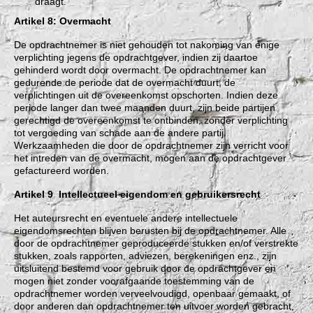
draagt.
Artikel 8: Overmacht
De opdrachtnemer is niet gehouden tot nakoming van enige
verplichting jegens de opdrachtgever, indien zij daartoe
gehinderd wordt door overmacht. De opdrachtnemer kan
gedurende de periode dat de overmacht duurt, de
verplichtingen uit de overeenkomst opschorten. Indien deze
periode langer dan twee maanden duurt, zijn beide partijen
gerechtigd de overeenkomst te ontbinden, zonder verplichting
tot vergoeding van schade aan de andere partij.
Werkzaamheden die door de opdrachtnemer zijn verricht voor
het intreden van de overmacht, mogen aan de opdrachtgever
gefactureerd worden.
Artikel 9 Intellectueel eigendom en gebruikersrecht
Het auteursrecht en eventuele andere intellectuele
eigendomsrechten blijven berusten bij de opdrachtnemer. Alle
door de opdrachtnemer geproduceerde stukken en/of verstrekte
stukken, zoals rapporten, adviezen, berekeningen enz., zijn
uitsluitend bestemd voor gebruik door de opdrachtgever en
mogen niet zonder voorafgaande toestemming van de
opdrachtnemer worden verveelvoudigd, openbaar gemaakt, of
door anderen dan opdrachtnemer ten uitvoer worden gebracht,