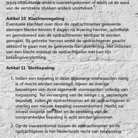
tenzij uitdrukkelijk anders overeengekomen of tenzij uit de aard
van de verstrekte stukken anders voortvloeit.
Artikel 10 Klachtenregeling
Eventuele klachten over door de opdrachtnemer geleverde
diensten dienen binnen 8 dagen na levering hiervan, schriftelijk
en gemotiveerd aan de opdrachtnemer kenbaar te worden
gemaakt. Bij gebreke hiervan wordt de opdrachtgever geacht
akkoord te gaan met de geleverde dienstverlening. Het indienen
van een klacht ontslaat de opdrachtgever niet van zijn
betalingsverplichting.
Artikel 11 Slotbepaling
Indien een bepaling in deze algemene voorwaarden nietig
is of mocht worden vernietigd, blijven de overige
bepalingen van deze algemene voorwaarden volledig van
toepassing. Ter vervanging van de nietige c.q. vernietigde
bepaling, zullen de opdrachtnemer en de opdrachtgever in
overleg een nieuwe bepaling overeenkomen. Hierbij zal
zoveel mogelijk het doel en de strekking van de
oorspronkelijke bepaling in acht worden genomen.
Op de overeenkomst tussen de opdrachtnemer en de
opdrachtgever is het Nederlands recht van toepassing.