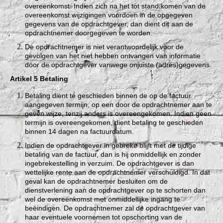
overeenkomst. Indien zich na het tot stand komen van de
overeenkomst wijzigingen voordoen in de opgegeven
gegevens van de opdrachtgever, dan dient dit aan de
opdrachtnemer doorgegeven te worden.
De opdrachtnemer is niet verantwoordelijk voor de
gevolgen van het niet hebben ontvangen van informatie
door de opdrachtgever vanwege onjuiste (adres)gegevens.
Artikel 5 Betaling
Betaling dient te geschieden binnen de op de factuur
aangegeven termijn, op een door de opdrachtnemer aan te
geven wijze, tenzij anders is overeengekomen. Indien geen
termijn is overeengekomen, dient betaling te geschieden
binnen 14 dagen na factuurdatum.
Indien de opdrachtgever in gebreke blijft met de tijdige
betaling van de factuur, dan is hij onmiddellijk en zonder
ingebrekestelling in verzuim. De opdrachtgever is dan
wettelijke rente aan de opdrachtnemer verschuldigd. In dat
geval kan de opdrachtnemer besluiten om de
dienstverlening aan de opdrachtgever op te schorten dan
wel de overeenkomst met onmiddellijke ingang te
beëindigen. De opdrachtnemer zal de opdrachtgever van
haar eventuele voornemen tot opschorting van de