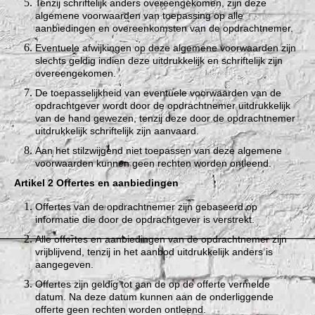
Tenzij schriftelijk anders overeengekomen, zijn deze
algemene voorwaarden van toepassing op alle
aanbiedingen en overeenkomsten van de opdrachtnemer.
Eventuele afwijkingen op deze algemene voorwaarden zijn
slechts geldig indien deze uitdrukkelijk en schriftelijk zijn
overeengekomen.
De toepasselijkheid van eventuele voorwaarden van de
opdrachtgever wordt door de opdrachtnemer uitdrukkelijk
van de hand gewezen, tenzij deze door de opdrachtnemer
uitdrukkelijk schriftelijk zijn aanvaard.
Aan het stilzwijgend niet toepassen van deze algemene
voorwaarden kunnen geen rechten worden ontleend.
Artikel 2 Offertes en aanbiedingen
Offertes van de opdrachtnemer zijn gebaseerd op
informatie die door de opdrachtgever is verstrekt.
Alle offertes en aanbiedingen van de opdrachtnemer zijn
vrijblijvend, tenzij in het aanbod uitdrukkelijk anders is
aangegeven.
Offertes zijn geldig tot aan de op de offerte vermelde
datum. Na deze datum kunnen aan de onderliggende
offerte geen rechten worden ontleend.