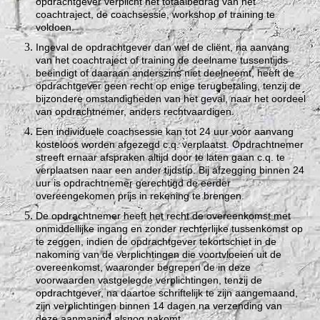
opdrachtgever verplicht het totaalbedrag van het
coachtraject, de coachsessie, workshop of training te
voldoen.
Ingeval de opdrachtgever dan wel de cliënt, na aanvang
van het coachtraject of training de deelname tussentijds
beëindigt of daaraan anderszins niet deelneemt, heeft de
opdrachtgever geen recht op enige terugbetaling, tenzij de
bijzondere omstandigheden van het geval, naar het oordeel
van opdrachtnemer, anders rechtvaardigen.
Een individuele coachsessie kan tot 24 uur voor aanvang
kosteloos worden afgezegd c.q. verplaatst. Opdrachtnemer
streeft ernaar afspraken altijd door te laten gaan c.q. te
verplaatsen naar een ander tijdstip. Bij afzegging binnen 24
uur is opdrachtnemer gerechtigd de eerder
overeengekomen prijs in rekening te brengen.
De opdrachtnemer heeft het recht de overeenkomst met
onmiddellijke ingang en zonder rechterlijke tussenkomst op
te zeggen, indien de opdrachtgever tekortschiet in de
nakoming van de verplichtingen die voortvloeien uit de
overeenkomst, waaronder begrepen de in deze
voorwaarden vastgelegde verplichtingen, tenzij de
opdrachtgever, na daartoe schriftelijk te zijn aangemaand,
zijn verplichtingen binnen 14 dagen na verzending van
deze aanmaning alsnog nakomt.