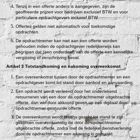
Tenzij in een offerte anders is aangegeven, zijn de
geoffreerde prijzen voor bedrijven exclusief BTW en voor
particuliere opdrachtgevers inclusief BTW.
Offertes gelden niet automatisch voor toekomstige
opdrachten.
De opdrachtnemer kan niet aan een offerte worden
gehouden indien de opdrachtgever redelijkerwijs kan
begrijpen dat (een onderdeel) van de offerte een kennelijke
vergissing of verschrijving bevat.
Artikel 3 Totstandkoming en nakoming overeenkomst
Een overeenkomst tussen door de opdrachtnemer en een
opdrachtgever komt tot stand door aanbod en aanvaarding.
Een opdracht wordt verleend door het ondertekend
retourneren van een door de opdrachtnemer uitgebrachte
offerte, dan wel door akkoord geven op een digitaal door
opdrachtnemer gestuurde offerte.
De overeenkomst wordt tevens geacht tot stand te zijn
gekomen overeenkomstig de door de opdrachtnemer
uitgebrachte offerte, zodra met de feitelijke dienstverlening
door de opdrachtnemer een aanvang is gemaakt.